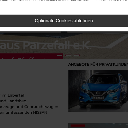
on dritten Werbetreibenden verwendet werden, um Sie auf anderen Webseiten zu ve
ind.
Optionale Cookies ablehnen
all e.K.
erg
ANGEBOTE FÜR PRIVATKUNDE
 im Labertal!
 und Landshut.
fahrzeuge und Gebrauchtwagen
einen umfassenden NISSAN