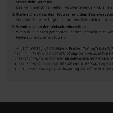
Starte dein Gerät neu.
Das kann manchmal helfen, vorübergehende Probleme z
Stelle sicher, dass dein Browser und dein Betriebssyst
Veraltete Software birgt nicht nur ein Sicherheitsrisik
Wende dich an den Webseitenbetreiber.
Wenn du alle oben genannten Schritte versucht hast, ko
Fehlersuche zu unterstützen:
ewogICJuYW1lIjogIk5ldHdvcmtFcnJvciIsCiAgImNvbmZp
GllbnRzLzExMDUvd2Vic2l0ZS12ZWhpY2xlcz9maWx0ZXJbM
t2YWx1ZV09MyZmaWx0ZXJbMV1bb3BdPSUzRSUzRCZzb3J0Wz
mbGltaXQ9MjAiLAogICAgImhlYWRlcnMiOiB7fSwKICAgICJ
ICAgICJwcm9ncmVzcyI6IG51bGwsCiAgICAicmlza3kiOiBm