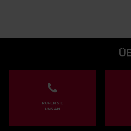
ÜB
RUFEN SIE
UNS AN