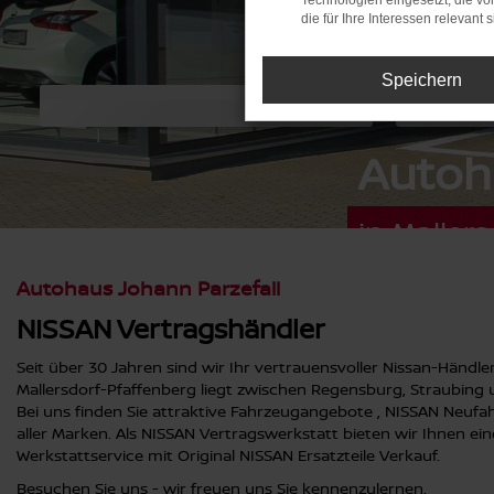
Technologien eingesetzt, die v
die für Ihre Interessen relevant s
Speichern
Autohaus Parzef
in Mallersdorf-Pfaffenb
Autohaus Johann Parzefall
NISSAN Vertragshändler
Seit über 30 Jahren sind wir Ihr vertrauensvoller Nissan-Händler
Mallersdorf-Pfaffenberg liegt zwischen Regensburg, Straubing
Bei uns finden Sie attraktive Fahrzeugangebote , NISSAN Neu
aller Marken. Als NISSAN Vertragswerkstatt bieten wir Ihnen 
Werkstattservice mit Original NISSAN Ersatzteile Verkauf.
Besuchen Sie uns - wir freuen uns Sie kennenzulernen.