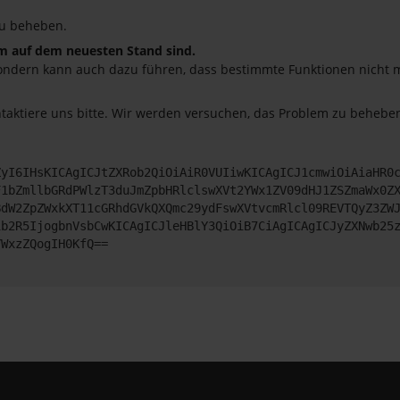
u beheben.
em auf dem neuesten Stand sind.
o, sondern kann auch dazu führen, dass bestimmte Funktionen nicht
ntaktiere uns bitte. Wir werden versuchen, das Problem zu beheben
ZyI6IHsKICAgICJtZXRob2QiOiAiR0VUIiwKICAgICJ1cmwiOiAiaHR0
F1bZmllbGRdPWlzT3duJmZpbHRlclswXVt2YWx1ZV09dHJ1ZSZmaWx0Z
BdW2ZpZWxkXT11cGRhdGVkQXQmc29ydFswXVtvcmRlcl09REVTQyZ3ZW
ib2R5IjogbnVsbCwKICAgICJleHBlY3QiOiB7CiAgICAgICJyZXNwb25
YWxzZQogIH0KfQ==