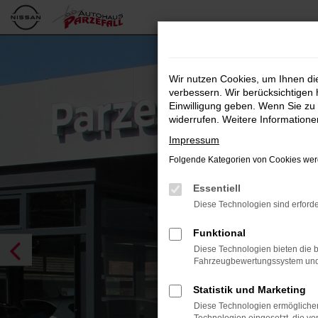
Zum
Hauptinhalt
springen
Wir nutzen Cookies, um Ihnen d
verbessern. Wir berücksichtigen 
Einwilligung geben. Wenn Sie zu 
widerrufen. Weitere Information
Impressum
Folgende Kategorien von Cookies werd
Essentiell
Diese Technologien sind erforde
Funktional
Diese Technologien bieten die b
Fahrzeugbewertungssystem und w
Statistik und Marketing
Diese Technologien ermöglichen