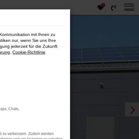
0
MENÜ
 Kommunikation mit Ihnen zu
stiken nur, wenn Sie uns Ihre
ung jederzeit für die Zukunft
ärung
,
Cookie-Richtlinie
.
Maps, Chats,
nd zu verbessern. Zudem werden