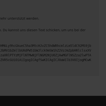
 mehr unterstützt werden.
. Du kannst uns diesen Text schicken, um uns bei der
cHM6Ly9hcGkueC5ha3MtcHJvZC5hdWRhcmlzLm5ldC92MS9jb
XJbMV1bZmllbGRdPW51bWJlck9mSW1hZ2VzJmZpbHRlclsxXV
JzaXRlPTYzMjFlNTMwNjFlNGM2NjU0ZjAwMGFlNSZza2lwPTA
zZVR5cGUiOiAiIgogICAgfSwKICAgICJ0aW1lb3V0IjogMCwK